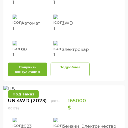
Автомат
2WD
00
электрокар
Получить
Подробнее
консультацию
Под заказ
U8 4WD (2023)
165000
(KKT-
$
00179)
2023
Бензин+Электричество