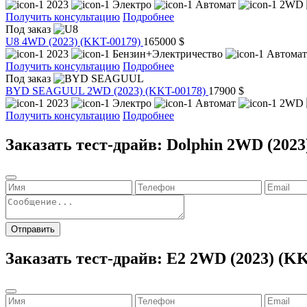
2023
Электро
Автомат
2WD
Получить консультацию
Подробнее
Под заказ
U8 4WD (2023)
(KKT-00179)
165000 $
2023
Бензин+Электричество
Автома
Получить консультацию
Подробнее
Под заказ
BYD SEAGUUL 2WD (2023)
(KKT-00178)
17900 $
2023
Электро
Автомат
2WD
Получить консультацию
Подробнее
Заказать тест-драйв: Dolphin 2WD (2023
Отправить
Заказать тест-драйв: E2 2WD (2023) (K