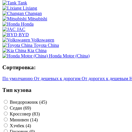
Tank
Lixiang
Changan
Mitsubishi
Honda
JAC
BYD
Volkswagen
Toyota Сhina
Kia China
Honda Motor (China)
Сортировка:
По умолчанию
От дешевых к дорогим
От дорогих к дешевым
Н
Тип кузова
Внедорожник (45)
Седан (69)
Кроссовер (83)
Минивен (14)
Хэчбек (4)
Грузовик (0)