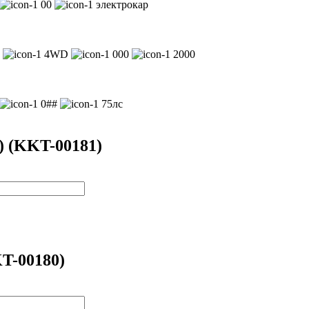
00
электрокар
т
4WD
000
2000
0##
75лс
) (KKT-00181)
KT-00180)