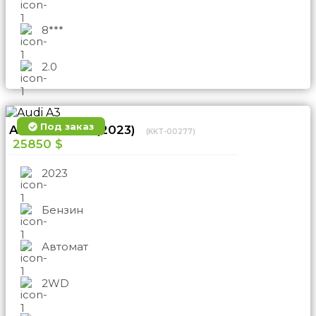
8***
2.0
Под заказ
Audi A3 2WD (2023)
(KKT-00277)
25850 $
2023
Бензин
Автомат
2WD