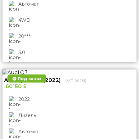
Автомат
4WD
20***
3.0
Под заказ
Audi Q7 4WD (2022)
(KKT-00281)
60150 $
2022
Дизель
Автомат