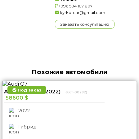
+996 504 107 807
kyrkorcar@gmail.com
Заказать консультацию
Похожие автомобили
Под заказ
Audi Q7 4WD (2022)
(KKT-00282)
58600 $
2022
Гибрид