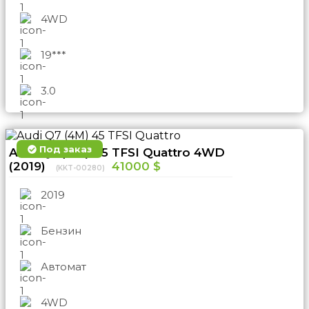
4WD
19***
3.0
Под заказ
Audi Q7 (4M) 45 TFSI Quattro 4WD
(2019)
41000 $
(KKT-00280)
2019
Бензин
Автомат
4WD