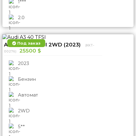
1***
2.0
Под заказ
Audi A3 40 TFSI 2WD (2023)
(KKT-
25500 $
00276)
2023
Бензин
Автомат
2WD
5**