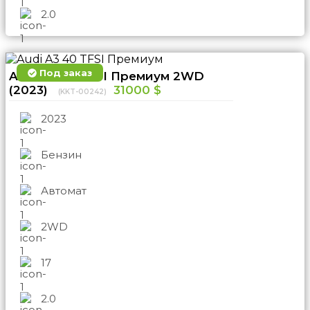
2.0
Под заказ
Audi A3 40 TFSI Премиум 2WD
(2023)
31000 $
(KKT-00242)
2023
Бензин
Автомат
2WD
17
2.0