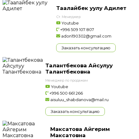
Таалайбек уулу Адилет
Ст. Менеджер
Youtube
+996 509 107 807
adon190302@gmail.com
Заказать консультацию
Талантбекова Айсулуу
Талантбековна
Менеджер по продажам
Youtube
+996 500 661 266
aisuluu_shabdanova@mail.ru
Заказать консультацию
Максатова Айгерим
Максатовна