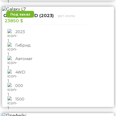
Под заказ
Galaxy L7 4WD (2023)
(KKT-00216)
23850 $
2023
Гибрид
Автомат
4WD
000
1500