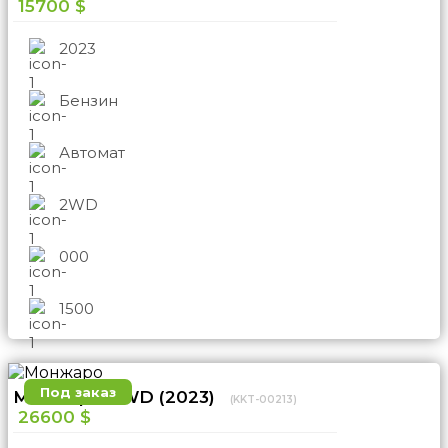
15700 $
2023
Бензин
Автомат
2WD
000
1500
Под заказ
Монжаро 4WD (2023)
(KKT-00213)
26600 $