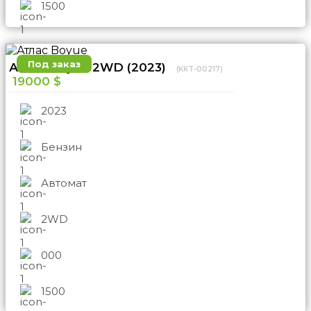
1500
Под заказ
Атлас Boyue 2WD (2023)
(KKT-00217)
19000 $
2023
Бензин
Автомат
2WD
000
1500