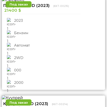
Под заказ
Префейс 2WD (2023)
(KKT-00215)
21400 $
2023
Бензин
Автомат
2WD
000
2000
Под заказ
Куулрей 2WD (2023)
(KKT-00214)