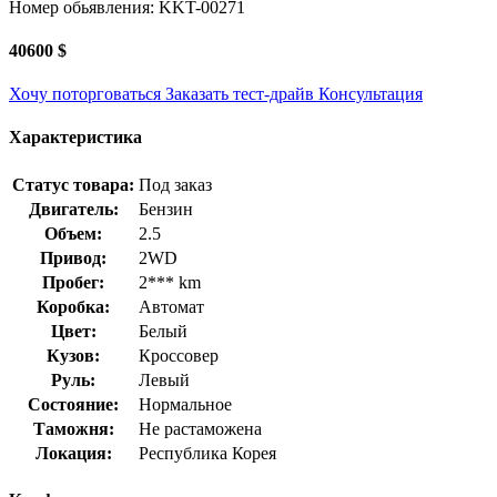
Номер обьявления: KKT-00271
40600 $
Хочу поторговаться
Заказать тест-драйв
Консультация
Характеристика
Статус товара:
Под заказ
Двигатель:
Бензин
Объем:
2.5
Привод:
2WD
Пробег:
2*** km
Коробка:
Автомат
Цвет:
Белый
Кузов:
Кроссовер
Руль:
Левый
Состояние:
Нормальное
Таможня:
Не растаможена
Локация:
Республика Корея