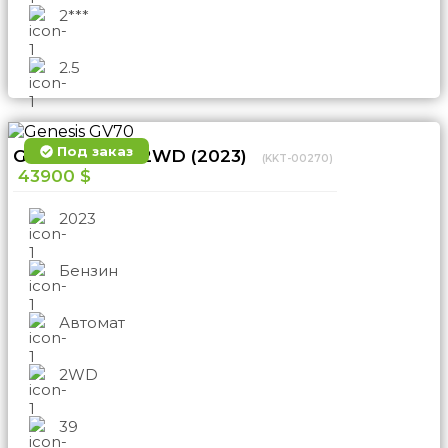
2***
2.5
Под заказ
Genesis GV70 2WD (2023)
(KKT-00270)
43900 $
2023
Бензин
Автомат
2WD
39