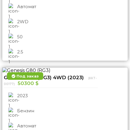
Автомат
2WD
50
2.5
Под заказ
Genesis G80 (RG3) 4WD (2023)
(KKT-
50300 $
00177)
2023
Бензин
Автомат