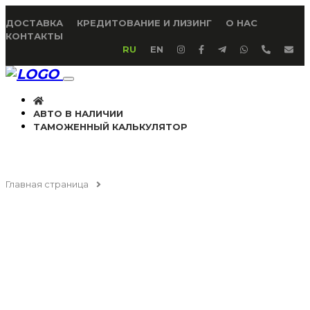
ДОСТАВКА
КРЕДИТОВАНИЕ И ЛИЗИНГ
О НАС
КОНТАКТЫ
RU
EN
АВТО В НАЛИЧИИ
ТАМОЖЕННЫЙ КАЛЬКУЛЯТОР
Главная страница
Genesis G80 (RG3) (2021)
GENESIS G80 (RG3)
(2021)