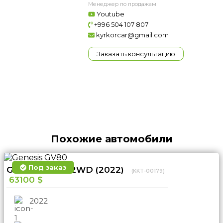
Менеджер по продажам
Youtube
+996 504 107 807
kyrkorcar@gmail.com
Заказать консультацию
Похожие автомобили
Под заказ
Genesis GV80 2WD (2022)
(KKT-00179)
63100 $
2022