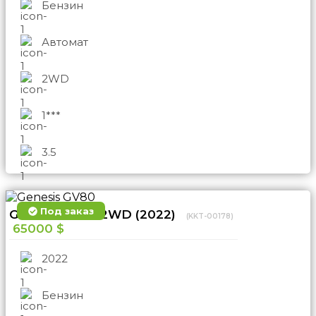
Бензин
Автомат
2WD
1***
3.5
Под заказ
Genesis GV80 2WD (2022)
(KKT-00178)
65000 $
2022
Бензин