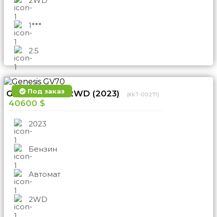
2WD
1***
2.5
Под заказ
Genesis GV70 2WD (2023)
(KKT-00271)
40600 $
2023
Бензин
Автомат
2WD