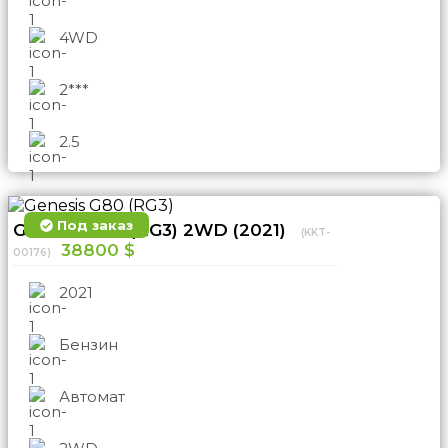
4WD
2***
2.5
Под заказ
Genesis G80 (RG3) 2WD (2021)
(KKT-
38800 $
00176)
2021
Бензин
Автомат